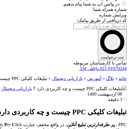
در واتس اپ به شما پیام بدهیم.
شماره همراه شما:
ویرایش شماره
کد دریافتی از طریق پیامک:
ثبت درخواست
تماس با کارشناسان مربوطه
021-91070244 داخلی 334
خانه
»
بلاگ
»
آموزش
»
بازاریابی دیجیتال
»
تبلیغات کلیکی PPC چیست و چه کاربردی دارد ؟
بازاریابی دیجیتال
08 اردیبهشت 1400
3 دقیقه
تبلیغات کلیکی PPC چیست و چه کاربردی دارد ؟
PPC ،
پر طرفدارترین تبلیغ آنلاین
، در واقع مخفف عبارت
lick است به معنای تبلیغات کلیلی. نوعی
C
er
P
ay