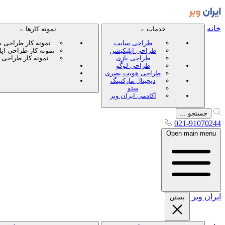
خانه
خدمات
نمونه کارها
طراحی سایت
نمونه کار طراحی 
طراحی اپلیکیشن
نمونه کار طراحی اپ
طراحی بازی
نمونه کار طراحی 
طراحی لوگو
طراحی هویت بصری
دیجیتال مارکتینگ
سئو
آکادمی ایران وبر
جستجو ...
021-91070244
Open main menu
ایران
وبر
بستن