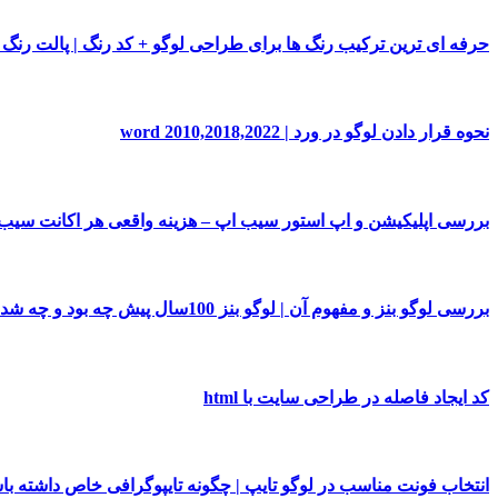
حرفه ای ترین ترکیب رنگ ها برای طراحی لوگو + کد رنگ | پالت رنگ
نحوه قرار دادن لوگو در ورد | word 2010,2018,2022
بررسی اپلیکیشن و اپ استور سیب اپ – هزینه واقعی هر اکانت سی
بررسی لوگو بنز و مفهوم آن | لوگو بنز 100سال پیش چه بود و چه شد!
کد ایجاد فاصله در طراحی سایت با html
انتخاب فونت مناسب در لوگو تایپ | چگونه تایپوگرافی خاص داشته با