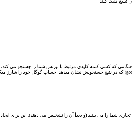
 تبلیغ کلیک کنند.
 موتورهای جستجو یکی از محبوب ترین اشکال PPC است. هنگامی که کسی کلمه کلیدی مرتبط با بیزنس شما ر
مثال بارز استفاده از تبلیغات کلیلی هم تبلیغات گوگل اد (google adwords) که در نتیج جستجویش نشان م
 بیشتری نام تجاری شما را می بینند (و بعداً آن را تشخیص می دهند). این برا