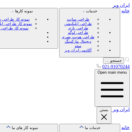
ایران
وبر
خانه
خدمات
نمونه کارها
طراحی سایت
نمونه کار طراحی 
طراحی اپلیکیشن
نمونه کار طراحی اپ
طراحی بازی
نمونه کار طراحی 
طراحی لوگو
طراحی هویت بصری
دیجیتال مارکتینگ
سئو
آکادمی ایران وبر
جستجو ...
021-91070244
Open main menu
ایران
وبر
بستن
خانه
خدمات ما
نمونه کار های ما