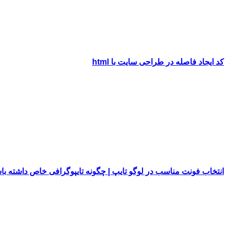
کد ایجاد فاصله در طراحی سایت با html
انتخاب فونت مناسب در لوگو تایپ | چگونه تایپوگرافی خاص داشته با