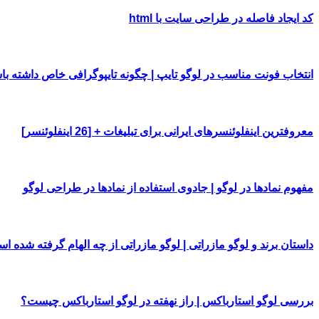
کد ایجاد فاصله در طراحی سایت با html
انتخاب فونت مناسب در لوگو تایپ | چگونه تایپوگرافی خاص داشته با
معروفترین اینفلوئنسرهای ایرانی برای تبلیغات + [26 اینفلوئنسر]
مفهوم نمادها در لوگو | جادوی استفاده از نمادها در طراحی لوگو
داستان برند و لوگو مازراتی | لوگو مازراتی از چه الهام گرفته شده ا
بررسی لوگو استارباکس | راز نهفته در لوگو استارباکس چیست؟