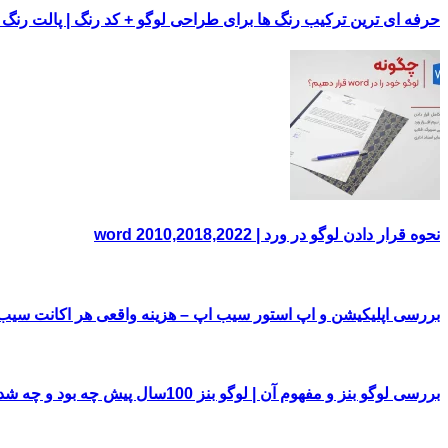
حرفه ای ترین ترکیب رنگ ها برای طراحی لوگو + کد رنگ | پالت رنگ
نحوه قرار دادن لوگو در ورد | word 2010,2018,2022
بررسی اپلیکیشن و اپ استور سیب اپ – هزینه واقعی هر اکانت سی
بررسی لوگو بنز و مفهوم آن | لوگو بنز 100سال پیش چه بود و چه شد!