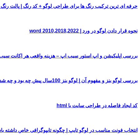
حرفه ای ترین ترکیب رنگ ها برای طراحی لوگو + کد رنگ | پالت رنگ
نحوه قرار دادن لوگو در ورد | word 2010,2018,2022
بررسی اپلیکیشن و اپ استور سیب اپ – هزینه واقعی هر اکانت سی
بررسی لوگو بنز و مفهوم آن | لوگو بنز 100سال پیش چه بود و چه شد!
کد ایجاد فاصله در طراحی سایت با html
انتخاب فونت مناسب در لوگو تایپ | چگونه تایپوگرافی خاص داشته با