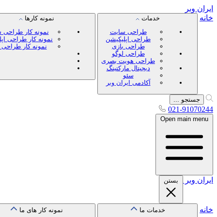
ایران
وبر
خانه
خدمات
نمونه کارها
طراحی سایت
نمونه کار طراحی 
طراحی اپلیکیشن
نمونه کار طراحی اپ
طراحی بازی
نمونه کار طراحی 
طراحی لوگو
طراحی هویت بصری
دیجیتال مارکتینگ
سئو
آکادمی ایران وبر
جستجو ...
021-91070244
Open main menu
ایران
وبر
بستن
خانه
خدمات ما
نمونه کار های ما