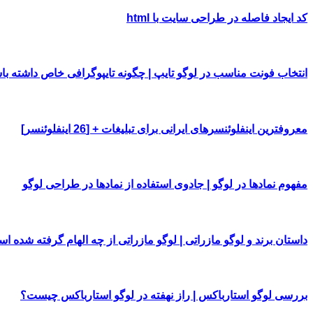
کد ایجاد فاصله در طراحی سایت با html
انتخاب فونت مناسب در لوگو تایپ | چگونه تایپوگرافی خاص داشته با
معروفترین اینفلوئنسرهای ایرانی برای تبلیغات + [26 اینفلوئنسر]
مفهوم نمادها در لوگو | جادوی استفاده از نمادها در طراحی لوگو
داستان برند و لوگو مازراتی | لوگو مازراتی از چه الهام گرفته شده ا
بررسی لوگو استارباکس | راز نهفته در لوگو استارباکس چیست؟