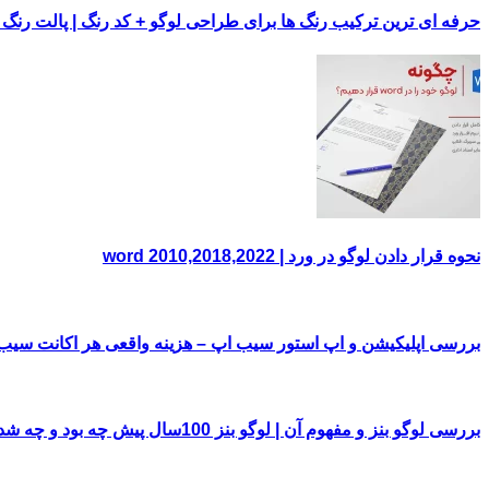
حرفه ای ترین ترکیب رنگ ها برای طراحی لوگو + کد رنگ | پالت رنگ
نحوه قرار دادن لوگو در ورد | word 2010,2018,2022
بررسی اپلیکیشن و اپ استور سیب اپ – هزینه واقعی هر اکانت سی
بررسی لوگو بنز و مفهوم آن | لوگو بنز 100سال پیش چه بود و چه شد!