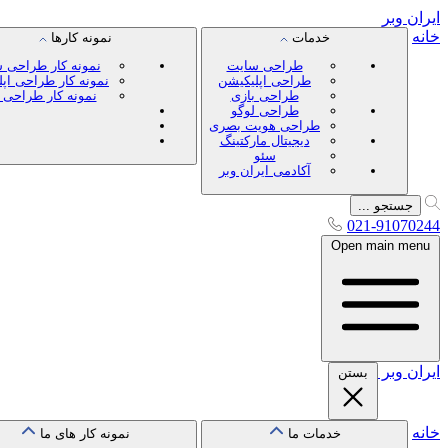
ایران
وبر
خانه
خدمات
نمونه کارها
طراحی سایت
نمونه کار طراحی 
طراحی اپلیکیشن
نمونه کار طراحی اپ
طراحی بازی
نمونه کار طراحی 
طراحی لوگو
طراحی هویت بصری
دیجیتال مارکتینگ
سئو
آکادمی ایران وبر
جستجو ...
021-91070244
Open main menu
ایران
وبر
بستن
خانه
خدمات ما
نمونه کار های ما