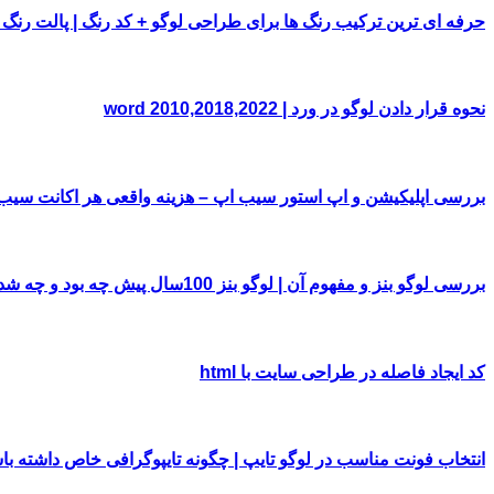
حرفه ای ترین ترکیب رنگ ها برای طراحی لوگو + کد رنگ | پالت رنگ
نحوه قرار دادن لوگو در ورد | word 2010,2018,2022
بررسی اپلیکیشن و اپ استور سیب اپ – هزینه واقعی هر اکانت سی
بررسی لوگو بنز و مفهوم آن | لوگو بنز 100سال پیش چه بود و چه شد!
کد ایجاد فاصله در طراحی سایت با html
انتخاب فونت مناسب در لوگو تایپ | چگونه تایپوگرافی خاص داشته با