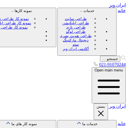
ایران
وبر
خانه
خدمات
نمونه کارها
طراحی سایت
نمونه کار طراحی 
طراحی اپلیکیشن
نمونه کار طراحی اپ
طراحی بازی
نمونه کار طراحی 
طراحی لوگو
طراحی هویت بصری
دیجیتال مارکتینگ
سئو
آکادمی ایران وبر
جستجو ...
021-91070244
Open main menu
ایران
وبر
بستن
خانه
خدمات ما
نمونه کار های ما