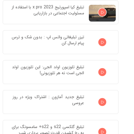
تبلیغ کیا اسپورتیج x pro 2023 با استفاده از 
مسئولیت اجتماعی در بازاریابی
تیزر تبلیغاتی واتس اپ : بدون شک و ترس 
پیام ارسال کن
تبلیغ تلوزیون اولد الجی: این تلوزیون اولد 
الجی است نه هر تلوزیونی!
تبلیغ جدید آمازون : اشتراک ویژه در روز 
عروسی
تبلیغ گلکسی s22 و s22+ سامسونگ برای 
به رخ کشیدن قدرت تصویر برداری شب