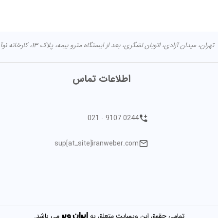
تهران، میدان آزادی، اتوبان لشگری، بعد از ایستگاه مترو بیمه، پلاک ۱۳، کارخانه نوآوری آزادی مرکز اصلی: تهران شهران جنوبی خیابان طوقانی کوچه مختاری -
اطلاعات تماس
021 - 9107 0244
sup[atـsite]iranweber.com
ایران
وبر
تمامی حقوق این وبسایت متعلق به
می باشد.