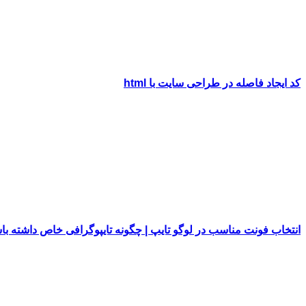
کد ایجاد فاصله در طراحی سایت با html
انتخاب فونت مناسب در لوگو تایپ | چگونه تایپوگرافی خاص داشته با