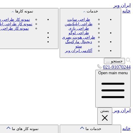
ایران
وبر
خانه
خدمات
نمونه کارها
طراحی سایت
نمونه کار طراحی 
طراحی اپلیکیشن
نمونه کار طراحی اپ
طراحی بازی
نمونه کار طراحی 
طراحی لوگو
طراحی هویت بصری
دیجیتال مارکتینگ
سئو
آکادمی ایران وبر
جستجو ...
021-91070244
Open main menu
ایران
وبر
بستن
خانه
خدمات ما
نمونه کار های ما