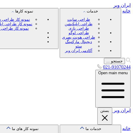
ایران
وبر
خانه
خدمات
نمونه کارها
طراحی سایت
نمونه کار طراحی 
طراحی اپلیکیشن
نمونه کار طراحی اپ
طراحی بازی
نمونه کار طراحی 
طراحی لوگو
طراحی هویت بصری
دیجیتال مارکتینگ
سئو
آکادمی ایران وبر
جستجو ...
021-91070244
Open main menu
ایران
وبر
بستن
خانه
خدمات ما
نمونه کار های ما