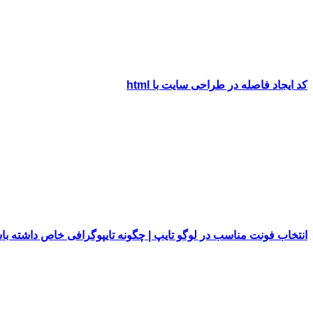
کد ایجاد فاصله در طراحی سایت با html
انتخاب فونت مناسب در لوگو تایپ | چگونه تایپوگرافی خاص داشته با