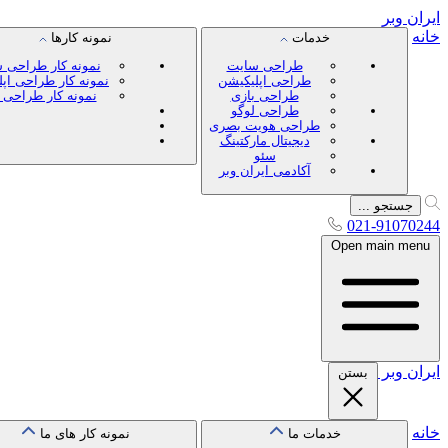
ایران
وبر
خانه
خدمات
نمونه کارها
طراحی سایت
نمونه کار طراحی 
طراحی اپلیکیشن
نمونه کار طراحی اپ
طراحی بازی
نمونه کار طراحی 
طراحی لوگو
طراحی هویت بصری
دیجیتال مارکتینگ
سئو
آکادمی ایران وبر
جستجو ...
021-91070244
Open main menu
ایران
وبر
بستن
خانه
خدمات ما
نمونه کار های ما