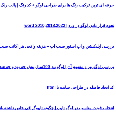
حرفه ای ترین ترکیب رنگ ها برای طراحی لوگو + کد رنگ | پالت رنگ
نحوه قرار دادن لوگو در ورد | word 2010,2018,2022
بررسی اپلیکیشن و اپ استور سیب اپ – هزینه واقعی هر اکانت سی
بررسی لوگو بنز و مفهوم آن | لوگو بنز 100سال پیش چه بود و چه شد!
کد ایجاد فاصله در طراحی سایت با html
انتخاب فونت مناسب در لوگو تایپ | چگونه تایپوگرافی خاص داشته با