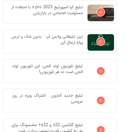
تبلیغ کیا اسپورتیج x pro 2023 با استفاده از 
مسئولیت اجتماعی در بازاریابی
تیزر تبلیغاتی واتس اپ : بدون شک و ترس 
پیام ارسال کن
تبلیغ تلوزیون اولد الجی: این تلوزیون اولد 
الجی است نه هر تلوزیونی!
تبلیغ جدید آمازون : اشتراک ویژه در روز 
عروسی
تبلیغ گلکسی s22 و s22+ سامسونگ برای 
به رخ کشیدن قدرت تصویر برداری شب