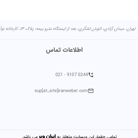
تهران، میدان آزادی، اتوبان لشگری، بعد از ایستگاه مترو بیمه، پلاک ۱۳، کارخانه نوآوری آزادی مرکز اصلی: تهران شهران جنوبی خیابان طوقانی کوچه مختاری -
اطلاعات تماس
021 - 9107 0244
sup[atـsite]iranweber.com
ایران
وبر
تمامی حقوق این وبسایت متعلق به
می باشد.