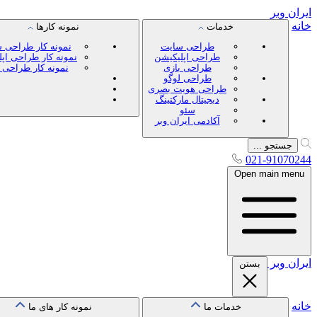
ایران
وبر
خانه
خدمات
نمونه کارها
طراحی سایت
نمونه کار طراحی 
طراحی اپلیکیشن
نمونه کار طراحی اپ
طراحی بازی
نمونه کار طراحی 
طراحی لوگو
طراحی هویت بصری
دیجیتال مارکتینگ
سئو
آکادمی ایران وبر
جستجو ...
021-91070244
Open main menu
ایران
وبر
بستن
خانه
خدمات ما
نمونه کار های ما