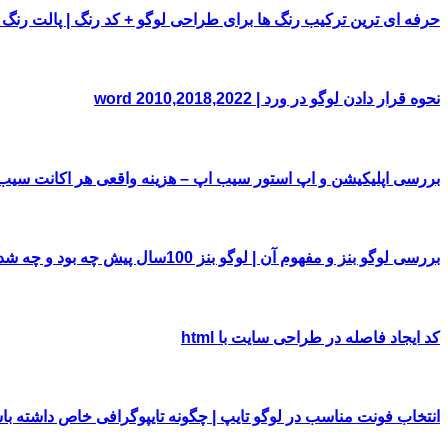
حرفه ای ترین ترکیب رنگ ها برای طراحی لوگو + کد رنگ | پالت رنگ
نحوه قرار دادن لوگو در ورد | word 2010,2018,2022
بررسی اپلیکیشن و اپ استور سیب اپ – هزینه واقعی هر اکانت سی
بررسی لوگو بنز و مفهوم آن | لوگو بنز 100سال پیش چه بود و چه شد!
کد ایجاد فاصله در طراحی سایت با html
انتخاب فونت مناسب در لوگو تایپ | چگونه تایپوگرافی خاص داشته با