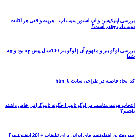
بررسی اپلیکیشن و اپ استور سیب اپ – هزینه واقعی هر اکانت
سیب اپ چقدر است؟
بررسی لوگو بنز و مفهوم آن | لوگو بنز 100سال پیش چه بود و چه
شد!
کد ایجاد فاصله در طراحی سایت با html
انتخاب فونت مناسب در لوگو تایپ | چگونه تایپوگرافی خاص داشته
باشیم؟
معروفترین اینفلوئنسرهای ایرانی برای تبلیغات + [26 اینفلوئنسر]