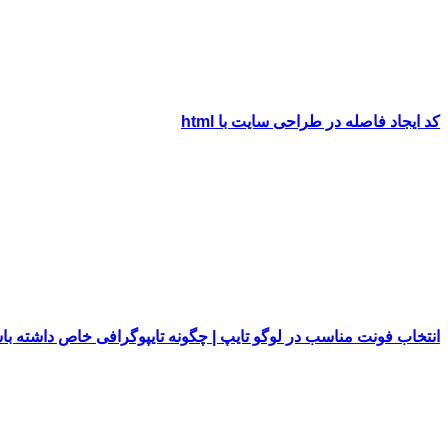
کد ایجاد فاصله در طراحی سایت با html
انتخاب فونت مناسب در لوگو تایپ | چگونه تایپوگرافی خاص داشته با