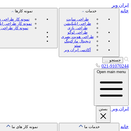
ایران
وبر
خانه
خدمات
نمونه کارها
طراحی سایت
نمونه کار طراحی 
طراحی اپلیکیشن
نمونه کار طراحی اپ
طراحی بازی
نمونه کار طراحی 
طراحی لوگو
طراحی هویت بصری
دیجیتال مارکتینگ
سئو
آکادمی ایران وبر
جستجو ...
021-91070244
Open main menu
ایران
وبر
بستن
خانه
خدمات ما
نمونه کار های ما