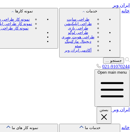
ایران
وبر
خانه
خدمات
نمونه کارها
طراحی سایت
نمونه کار طراحی 
طراحی اپلیکیشن
نمونه کار طراحی اپ
طراحی بازی
نمونه کار طراحی 
طراحی لوگو
طراحی هویت بصری
دیجیتال مارکتینگ
سئو
آکادمی ایران وبر
جستجو ...
021-91070244
Open main menu
ایران
وبر
بستن
خانه
خدمات ما
نمونه کار های ما