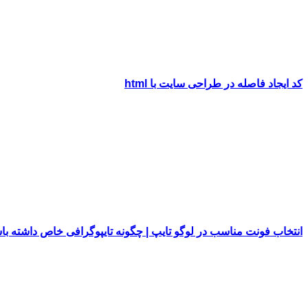
کد ایجاد فاصله در طراحی سایت با html
انتخاب فونت مناسب در لوگو تایپ | چگونه تایپوگرافی خاص داشته با