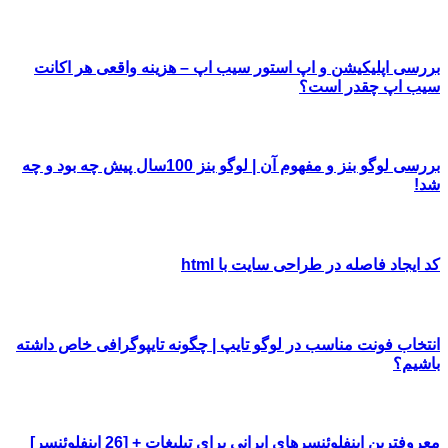
بررسی اپلیکیشن و اپ استور سیب اپ – هزینه واقعی هر اکانت
سیب اپ چقدر است؟
بررسی لوگو بنز و مفهوم آن | لوگو بنز 100سال پیش چه بود و چه
شد!
کد ایجاد فاصله در طراحی سایت با html
انتخاب فونت مناسب در لوگو تایپ | چگونه تایپوگرافی خاص داشته
باشیم؟
معروفترین اینفلوئنسرهای ایرانی برای تبلیغات + [26 اینفلوئنسر]