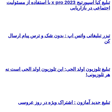
تبلیغ کیا اسپورتیج x pro 2023 با استفاده از مسئولیت
اجتماعی در بازاریابی
تیزر تبلیغاتی واتس اپ : بدون شک و ترس پیام ارسال
کن
تبلیغ تلوزیون اولد الجی: این تلوزیون اولد الجی است نه
هر تلوزیونی!
تبلیغ جدید آمازون : اشتراک ویژه در روز عروسی