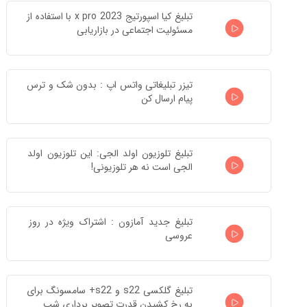
تبلیغ کیا اسپورتیج x pro 2023 با استفاده از 
مسئولیت اجتماعی در بازاریابی
تیزر تبلیغاتی واتس اپ : بدون شک و ترس 
پیام ارسال کن
تبلیغ تلوزیون اولد الجی: این تلوزیون اولد 
الجی است نه هر تلوزیونی!
تبلیغ جدید آمازون : اشتراک ویژه در روز 
عروسی
تبلیغ گلکسی s22 و s22+ سامسونگ برای 
به رخ کشیدن قدرت تصویر برداری شب