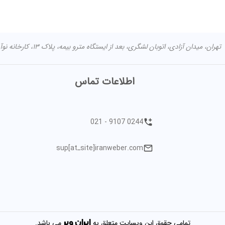
تهران، میدان آزادی، اتوبان لشگری، بعد از ایستگاه مترو بیمه، پلاک ۱۳، کارخانه نوآوری آزادی مرکز اصلی: تهران شهران جنوبی خیابان طوقانی کوچه مختاری -
اطلاعات تماس
021 - 9107 0244
sup[atـsite]iranweber.com
ایران
وبر
تمامی حقوق این وبسایت متعلق به
می باشد.