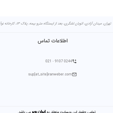
تهران، میدان آزادی، اتوبان لشگری، بعد از ایستگاه مترو بیمه، پلاک ۱۳، کارخانه نوآوری آزادی مرکز اصلی: تهران شهران جنوبی خیابان طوقانی کوچه مختاری -
اطلاعات تماس
021 - 9107 0244
sup[atـsite]iranweber.com
ایران
وبر
تمامی حقوق این وبسایت متعلق به
می باشد.