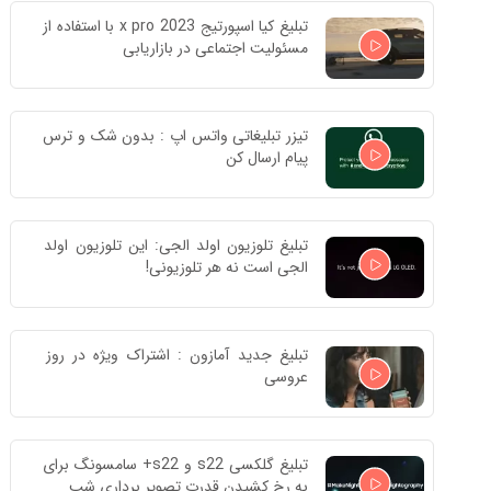
تبلیغ کیا اسپورتیج x pro 2023 با استفاده از 
مسئولیت اجتماعی در بازاریابی
تیزر تبلیغاتی واتس اپ : بدون شک و ترس 
پیام ارسال کن
تبلیغ تلوزیون اولد الجی: این تلوزیون اولد 
الجی است نه هر تلوزیونی!
تبلیغ جدید آمازون : اشتراک ویژه در روز 
عروسی
تبلیغ گلکسی s22 و s22+ سامسونگ برای 
به رخ کشیدن قدرت تصویر برداری شب