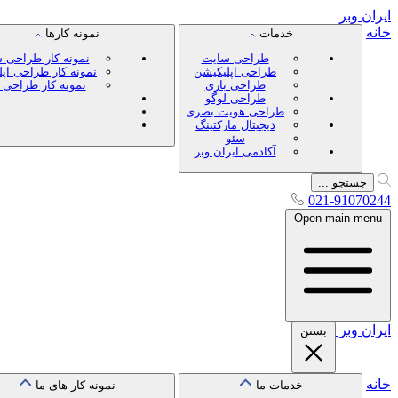
ایران
وبر
خانه
خدمات
نمونه کارها
طراحی سایت
نمونه کار طراحی 
طراحی اپلیکیشن
نمونه کار طراحی اپ
طراحی بازی
نمونه کار طراحی 
طراحی لوگو
طراحی هویت بصری
دیجیتال مارکتینگ
سئو
آکادمی ایران وبر
جستجو ...
021-91070244
Open main menu
ایران
وبر
بستن
خانه
خدمات ما
نمونه کار های ما