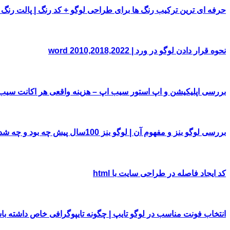
حرفه ای ترین ترکیب رنگ ها برای طراحی لوگو + کد رنگ | پالت رنگ
نحوه قرار دادن لوگو در ورد | word 2010,2018,2022
بررسی اپلیکیشن و اپ استور سیب اپ – هزینه واقعی هر اکانت سی
بررسی لوگو بنز و مفهوم آن | لوگو بنز 100سال پیش چه بود و چه شد!
کد ایجاد فاصله در طراحی سایت با html
انتخاب فونت مناسب در لوگو تایپ | چگونه تایپوگرافی خاص داشته با