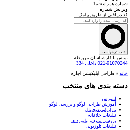
شماره همراه شما:
ویرایش شماره
کد دریافتی از طریق پیامک:
ثبت درخواست
تماس با کارشناسان مربوطه
021-91070244 داخلی 334
خانه
»
طراحی اپلیکیشن اجاره
دسته بندی های منتخب
آموزش
آموزش طراحی لوگو و بررسی لوگو
بازاریابی دیجیتال
تبلیغات خلاقانه
بررسی تبلیغ و بیلبورد ها
تبلیغات تلوزیونی