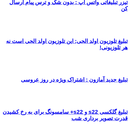
تیزر تبلیغاتی واتس اپ : بدون شک و ترس پیام ارسال
کن
تبلیغ تلوزیون اولد الجی: این تلوزیون اولد الجی است نه
هر تلوزیونی!
تبلیغ جدید آمازون : اشتراک ویژه در روز عروسی
تبلیغ گلکسی s22 و s22+ سامسونگ برای به رخ کشیدن
قدرت تصویر برداری شب