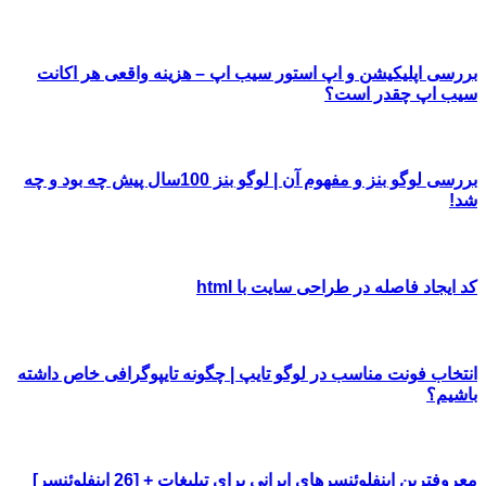
بررسی اپلیکیشن و اپ استور سیب اپ – هزینه واقعی هر اکانت
سیب اپ چقدر است؟
بررسی لوگو بنز و مفهوم آن | لوگو بنز 100سال پیش چه بود و چه
شد!
کد ایجاد فاصله در طراحی سایت با html
انتخاب فونت مناسب در لوگو تایپ | چگونه تایپوگرافی خاص داشته
باشیم؟
معروفترین اینفلوئنسرهای ایرانی برای تبلیغات + [26 اینفلوئنسر]