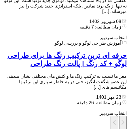
عکسی که در بالا مشاهده میکنید، لوگوی جدید نوکیا است! این لوگو
نه تنها از یک برند نمادین، بلکه استراتژی جدید شرکت را نیز
میرساند. […]
08 شهریور 1402
زمان مطالعه: 7 دقیقه
انتخاب سردبیر
آموزش طراحی لوگو و بررسی لوگو
حرفه ای ترین ترکیب رنگ ها برای طراحی
لوگو + کد رنگ | پالت رنگ طراحی
مغز ما نسبت به ترکیب رنگ ها واکنش های محتلفی نشان میدهد.
این عضو شگفت انگیز، حتی در به خاطر سپاری این ترکیبها
مکانیسم های […]
23 مهر 1401
زمان مطالعه: 26 دقیقه
انتخاب سردبیر