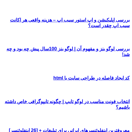
بررسی اپلیکیشن و اپ استور سیب اپ – هزینه واقعی هر اکانت
سیب اپ چقدر است؟
بررسی لوگو بنز و مفهوم آن | لوگو بنز 100سال پیش چه بود و چه
شد!
کد ایجاد فاصله در طراحی سایت با html
انتخاب فونت مناسب در لوگو تایپ | چگونه تایپوگرافی خاص داشته
باشیم؟
معروفترین اینفلوئنسرهای ایرانی برای تبلیغات + [26 اینفلوئنسر]