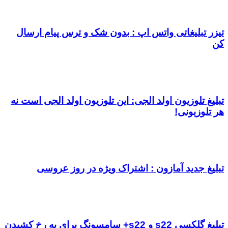
تیزر تبلیغاتی واتس اپ : بدون شک و ترس پیام ارسال
کن
تبلیغ تلوزیون اولد الجی: این تلوزیون اولد الجی است نه
هر تلوزیونی!
تبلیغ جدید آمازون : اشتراک ویژه در روز عروسی
تبلیغ گلکسی s22 و s22+ سامسونگ برای به رخ کشیدن