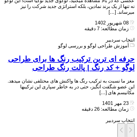
عکسی که در بالا مشاهده میکنید، لوگوی جدید نوکیا است! این لوگو
نه تنها از یک برند نمادین، بلکه استراتژی جدید شرکت را نیز
میرساند. […]
08 شهریور 1402
زمان مطالعه: 7 دقیقه
انتخاب سردبیر
آموزش طراحی لوگو و بررسی لوگو
حرفه ای ترین ترکیب رنگ ها برای طراحی
لوگو + کد رنگ | پالت رنگ طراحی
مغز ما نسبت به ترکیب رنگ ها واکنش های محتلفی نشان میدهد.
این عضو شگفت انگیز، حتی در به خاطر سپاری این ترکیبها
مکانیسم های […]
23 مهر 1401
زمان مطالعه: 26 دقیقه
انتخاب سردبیر