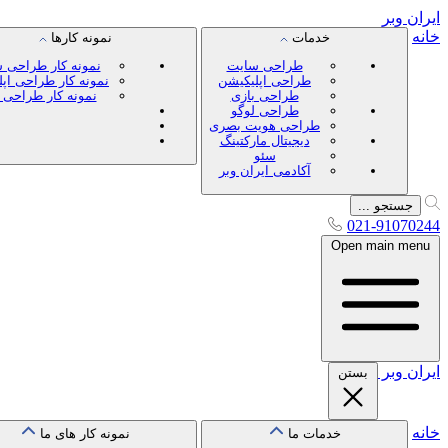
ایران
وبر
خانه
خدمات
نمونه کارها
طراحی سایت
نمونه کار طراحی 
طراحی اپلیکیشن
نمونه کار طراحی اپ
طراحی بازی
نمونه کار طراحی 
طراحی لوگو
طراحی هویت بصری
دیجیتال مارکتینگ
سئو
آکادمی ایران وبر
جستجو ...
021-91070244
Open main menu
ایران
وبر
بستن
خانه
خدمات ما
نمونه کار های ما