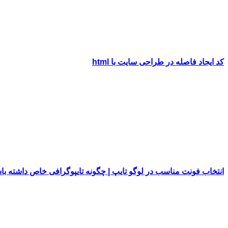
کد ایجاد فاصله در طراحی سایت با html
انتخاب فونت مناسب در لوگو تایپ | چگونه تایپوگرافی خاص داشته با