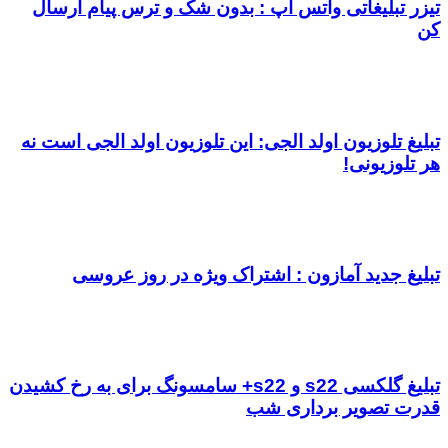
تیزر تبلیغاتی واتس اپ : بدون شک و ترس پیام ارسال
کن
تبلیغ تلوزیون اولد الجی: این تلوزیون اولد الجی است نه
هر تلوزیونی!
تبلیغ جدید آمازون : اشتراک ویژه در روز عروسی
تبلیغ گلکسی s22 و s22+ سامسونگ برای به رخ کشیدن
قدرت تصویر برداری شب