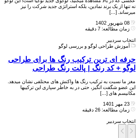
عکسی که در بالا مشاهده میکنید، لوگوی جدید نوکیا است! این لوگو
نه تنها از یک برند نمادین، بلکه استراتژی جدید شرکت را نیز
میرساند. […]
08 شهریور 1402
زمان مطالعه: 7 دقیقه
انتخاب سردبیر
آموزش طراحی لوگو و بررسی لوگو
حرفه ای ترین ترکیب رنگ ها برای طراحی
لوگو + کد رنگ | پالت رنگ طراحی
مغز ما نسبت به ترکیب رنگ ها واکنش های محتلفی نشان میدهد.
این عضو شگفت انگیز، حتی در به خاطر سپاری این ترکیبها
مکانیسم های […]
23 مهر 1401
زمان مطالعه: 26 دقیقه
انتخاب سردبیر