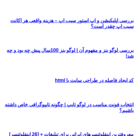
بررسی اپلیکیشن و اپ استور سیب اپ – هزینه واقعی هر اکانت
سیب اپ چقدر است؟
بررسی لوگو بنز و مفهوم آن | لوگو بنز 100سال پیش چه بود و چه
شد!
کد ایجاد فاصله در طراحی سایت با html
انتخاب فونت مناسب در لوگو تایپ | چگونه تایپوگرافی خاص داشته
باشیم؟
معروفترین اینفلوئنسرهای ایرانی برای تبلیغات + [26 اینفلوئنسر]