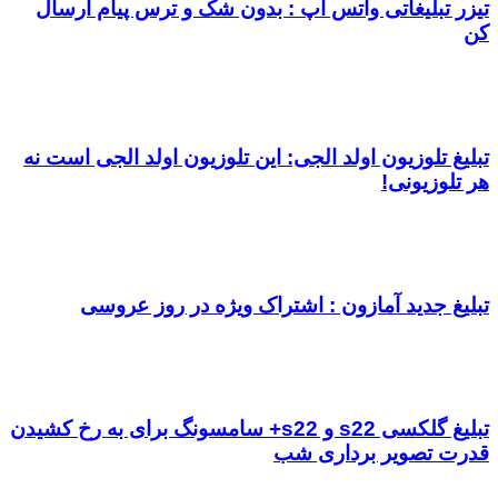
تیزر تبلیغاتی واتس اپ : بدون شک و ترس پیام ارسال
کن
تبلیغ تلوزیون اولد الجی: این تلوزیون اولد الجی است نه
هر تلوزیونی!
تبلیغ جدید آمازون : اشتراک ویژه در روز عروسی
تبلیغ گلکسی s22 و s22+ سامسونگ برای به رخ کشیدن
قدرت تصویر برداری شب