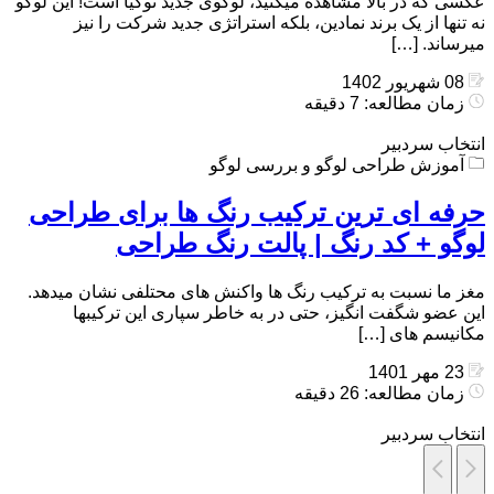
عکسی که در بالا مشاهده میکنید، لوگوی جدید نوکیا است! این لوگو
نه تنها از یک برند نمادین، بلکه استراتژی جدید شرکت را نیز
میرساند. […]
08 شهریور 1402
زمان مطالعه: 7 دقیقه
انتخاب سردبیر
آموزش طراحی لوگو و بررسی لوگو
حرفه ای ترین ترکیب رنگ ها برای طراحی
لوگو + کد رنگ | پالت رنگ طراحی
مغز ما نسبت به ترکیب رنگ ها واکنش های محتلفی نشان میدهد.
این عضو شگفت انگیز، حتی در به خاطر سپاری این ترکیبها
مکانیسم های […]
23 مهر 1401
زمان مطالعه: 26 دقیقه
انتخاب سردبیر