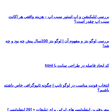
بررسی اپلیکیشن و اپ استور سیب اپ – هزینه واقعی هر اکانت
سیب اپ چقدر است؟
بررسی لوگو بنز و مفهوم آن | لوگو بنز 100سال پیش چه بود و چه
شد!
کد ایجاد فاصله در طراحی سایت با html
انتخاب فونت مناسب در لوگو تایپ | چگونه تایپوگرافی خاص داشته
باشیم؟
معروفترین اینفلوئنسرهای ایرانی برای تبلیغات + [26 اینفلوئنسر]