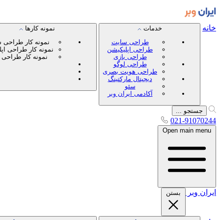
خانه
خدمات
نمونه کارها
طراحی سایت
نمونه کار طراحی 
طراحی اپلیکیشن
نمونه کار طراحی اپ
طراحی بازی
نمونه کار طراحی 
طراحی لوگو
طراحی هویت بصری
دیجیتال مارکتینگ
سئو
آکادمی ایران وبر
جستجو ...
021-91070244
Open main menu
ایران
وبر
بستن