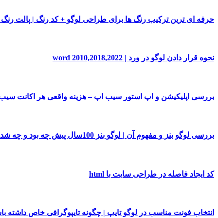
حرفه ای ترین ترکیب رنگ ها برای طراحی لوگو + کد رنگ | پالت رنگ
نحوه قرار دادن لوگو در ورد | word 2010,2018,2022
بررسی اپلیکیشن و اپ استور سیب اپ – هزینه واقعی هر اکانت سی
بررسی لوگو بنز و مفهوم آن | لوگو بنز 100سال پیش چه بود و چه شد!
کد ایجاد فاصله در طراحی سایت با html
انتخاب فونت مناسب در لوگو تایپ | چگونه تایپوگرافی خاص داشته با