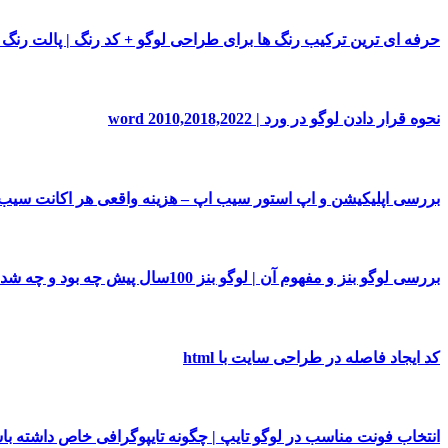
حرفه ای ترین ترکیب رنگ ها برای طراحی لوگو + کد رنگ | پالت رنگ
نحوه قرار دادن لوگو در ورد | word 2010,2018,2022
بررسی اپلیکیشن و اپ استور سیب اپ – هزینه واقعی هر اکانت سی
بررسی لوگو بنز و مفهوم آن | لوگو بنز 100سال پیش چه بود و چه شد!
کد ایجاد فاصله در طراحی سایت با html
انتخاب فونت مناسب در لوگو تایپ | چگونه تایپوگرافی خاص داشته با