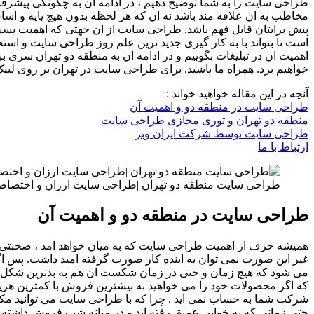
طراحی سایت را به شما توضیح دهیم ، در ادامه ان به چگونگی پیشرفت
مخاطب به ان علاقه مند باشد نه ان که هر لحظه بدون هیچ پایه و اساس
پیش برایتان قابل فهم باشد. طراحی سایت از ان جهتی که اهمیت بسی
است تا بتواند با به کار گیری جدید ترین علم روز طراحی سایت و استخ
اهمیت ان در تبلیغات بگوییم و در ادامه ان به منطقه دو تهران سری 
خواهیم برد. همراه ما باشید. برای طراحی سایت در تهران بر روی لینک
آنچه در این مقاله خواهید خواند :
طراحی سایت در منطقه دو و اهمیت آن
منطقه دو تهران و توری مجازی طراحی سایت
طراحی سایت توسط شرکت ایران وبر
ارتباط با ما
طراحی سایت منطقه دو تهران |طراحی سایت ارزان و اختصاص
طراحی سایت در منطقه دو و اهمیت آن
همیشه حرف از اهمیت طراحی سایت که به میان خواهد امد ، صحبتی جد
غیر این صورت نمی توان به اینده کار صورت گرفته امید داشت. پس اگر 
می شود که هیچ زمان و حتی در زمان شکست ان هم به بدترین شکل ممکن 
که اگر محصولات خود را می خواهید به بیشترین فروش با کمترین هز
شرکت شما به حساب نمی اید . چرا که با طراحی سایت می توانید مکان
حتی زمانی که به خوابی عمیق رفته اید و در میانه شب فروش داشته با