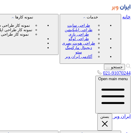
خانه
خدمات
نمونه کارها
طراحی سایت
نمونه کار طراحی 
طراحی اپلیکیشن
نمونه کار طراحی اپ
طراحی بازی
نمونه کار طراحی 
طراحی لوگو
طراحی هویت بصری
دیجیتال مارکتینگ
سئو
آکادمی ایران وبر
جستجو ...
021-91070244
Open main menu
ایران
وبر
بستن