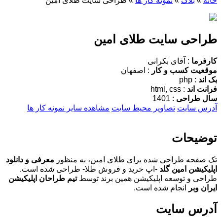
خانه
»
بلاگ
»
نمونه کار ها
»
طراحی سایت طلای امین
طراحی سایت طلای امین
کارفرما
: آقای بکرانی
موقعیت کسب و کار
: اصفهان
بک اند
: php
فرانت اند
: html, css
سال طراحی
: 1401
آدرس سایت
تصاویر محیط سایت
مشاهده سایر نمونه کار ها
توضیحات
تک صفحه طراحی شده برای طلای امین، به منظور
معرفی و دانلود
اپلیکیشن امین گلد
-اپ خرید و فروش طلا- طراحی شده است.
طراحی و توسعه اپلیکیشن همین برند توسط
تیم طراحان اپلیکیشن
ایران وبر
انجام شده است.
آدرس سایت