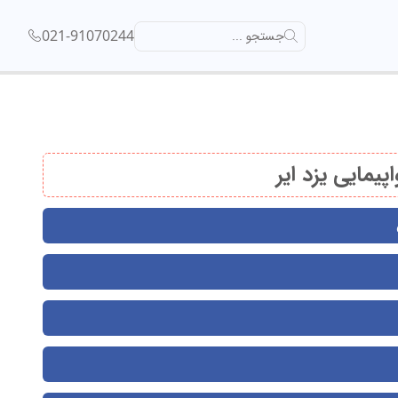
021-91070244
جستجو ...
یمایی یزد ایر