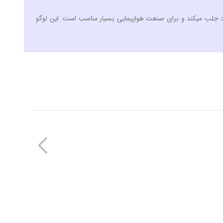
 هگزادسیمال 5E0536. رنگی چشم نواز و گرم که توجه را به خود جلب میکند و برای صنعت هواپیمایی بسیار مناسب است. این لوگو