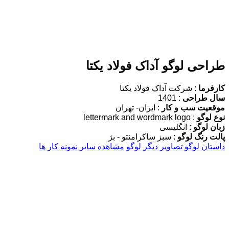
طراحی لوگو آداک فولاد یکتا
کارفرما
: شرکت آداک فولاد یکتا
سال طراحی
: 1401
موقعیت سب و کار
: ایران- تهران
نوع لوگو
: lettermark and wordmark logo
زبان لوگو
: انگلیسی
پالت رنگ لوگو
: سبز ساکرامنتو - بژ
داستان لوگو
تصاویر دیگر لوگو
مشاهده سایر نمونه کار ها