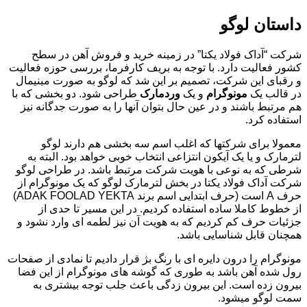
داستان لوگو
شرکت “آداک فولاد یکتا” در زمینه خرید و فروش آهن در سطح
کشور فعالیت دارد. با توجه به بریف کارفرما، بررسی حوزه فعالیت
و رقبای این شرکت، تصمیم بر این شد که لوگو به صورت مینیمال
در قالب یک
مونوگرام
و یک
وردمارک
طراحی شود. دو بخشی که با
هم مرتبط باشند و در عین حال بتوان آنها را به صورت جدگانه نیز
استفاده کرد.
معمولا برای شرکتها که اغلب اسم سه بخشی هم دارند لوگو
لترمارک و یا یک آیکون انتزاعی انتخاب خوبی خواهد بود. البته به
شرطی که به نوعی با هویت شرکت مرتبط باشد. در طراحی لوگو
شرکت آداک فولاد یکتا در بخش لترمارک لوگو که یک مونوگرام از
حرف A است (حرف ابتدایی اسم برند ADAK FOOLAD YEKTA)
از خطوط کاملا ساده استفاده کردیم. در این مسیر تا حدی از
جزئیات حرف کم کردیم که به هویت آن نیز لطمه ای وارد نشود و
همچنان قابل شناسایی باشد.
مونوگرام را درون دایره ای با رنگ بژ قرار دادیم تا نمادی از صفحات
رول شده آهن باشد به طوری که گوشه های مونوگرام از این فضا
بیرون زده است. این بیرون زدگی باعث جلب توجه بیشتری به
سمت لوگو میشود.