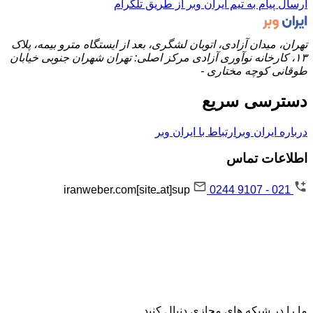
ارسال پیام به تیم ایران وبر از طریق تلگرام
تهران، میدان آزادی، اتوبان لشگری، بعد از ایستگاه مترو بیمه، پلاک
۱۳، کارخانه نوآوری آزادی مرکز اصلی: تهران شهران جنوبی خیابان
طوقانی کوچه مختاری -
دسترسی سریع
درباره ایران وبر
ارتباط با ایران وبر
اطلاعات تماس
021 - 9107 0244
sup[atـsite]iranweber.com
ما را در شبکه های مجازی دنبال کنید