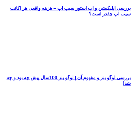
بررسی اپلیکیشن و اپ استور سیب اپ – هزینه واقعی هر اکانت
سیب اپ چقدر است؟
بررسی لوگو بنز و مفهوم آن | لوگو بنز 100سال پیش چه بود و چه
شد!