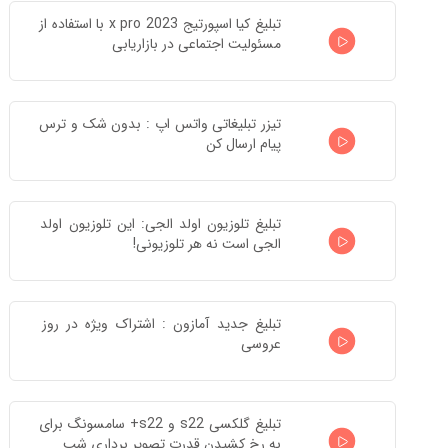
تبلیغ کیا اسپورتیج x pro 2023 با استفاده از 
مسئولیت اجتماعی در بازاریابی
تیزر تبلیغاتی واتس اپ : بدون شک و ترس 
پیام ارسال کن
تبلیغ تلوزیون اولد الجی: این تلوزیون اولد 
الجی است نه هر تلوزیونی!
تبلیغ جدید آمازون : اشتراک ویژه در روز 
عروسی
تبلیغ گلکسی s22 و s22+ سامسونگ برای 
به رخ کشیدن قدرت تصویر برداری شب