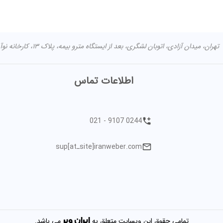
تهران، میدان آزادی، اتوبان لشگری، بعد از ایستگاه مترو بیمه، پلاک ۱۳، کارخانه نوآوری آزادی مرکز اصلی: تهران شهران جنوبی خیابان طوقانی کوچه مختاری -
اطلاعات تماس
021 - 9107 0244
sup[atـsite]iranweber.com
ایران
وبر
تمامی حقوق این وبسایت متعلق به
می باشد.