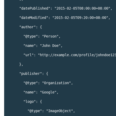
      "datePublished": "2015-02-05T08:00:00+08:00",

      "dateModified": "2015-02-05T09:20:00+08:00",

      "author": {

        "@type": "Person",

        "name": "John Doe",

        "url": "http://example.com/profile/johndoe123"

      },

      "publisher": {

        "@type": "Organization",

        "name": "Google",

        "logo": {

          "@type": "ImageObject",
