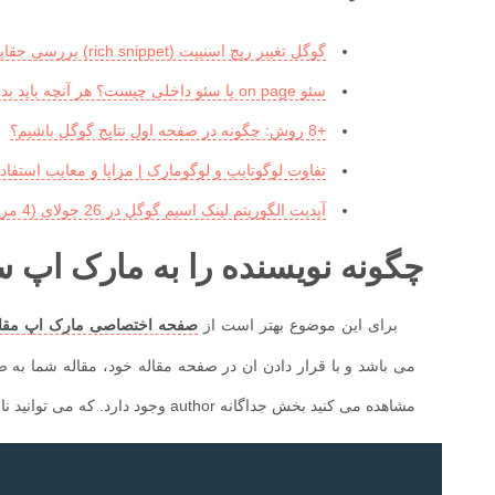
گوگل تغییر ریچ اسنیپت (rich snippet) بررسی حقایق را اعلام کرد
سئو on page یا سئو داخلی چیست؟ هر آنچه باید بدانید!
+8 روش: چگونه در صفحه اول نتایج گوگل باشیم؟
تفاوت لوگوتایپ و لوگومارک | مزایا و معایب استفاده
آپدیت الگوریتم لینک اسپم گوگل در 26 جولای (4 مرداد 1400) منتشر شد | مبارزه با ساخت لینک اسپم در سئو
چگونه نویسنده را به مارک اپ 
برای این موضوع بهتر است از
صفحه اختصاصی مارک اپ مقال
می باشد و با قرار دادن ان در صفحه مقاله خود، مقاله شما به 
مشاهده می کنید بخش جداگانه author وجود دارد. که می توانید نام نویسنده و لینک صفحه نویسنده را داخل ان قرار دهید.