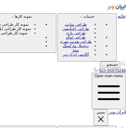
خانه
خدمات
نمونه کارها
طراحی سایت
نمونه کار طراحی 
طراحی اپلیکیشن
نمونه کار طراحی اپ
طراحی بازی
نمونه کار طراحی 
طراحی لوگو
طراحی هویت بصری
دیجیتال مارکتینگ
سئو
آکادمی ایران وبر
جستجو ...
021-91070244
Open main menu
ایران
وبر
بستن