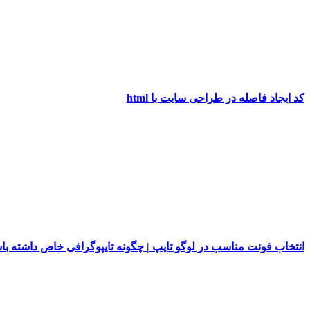
کد ایجاد فاصله در طراحی سایت با html
انتخاب فونت مناسب در لوگو تایپ | چگونه تایپوگرافی خاص داشته با