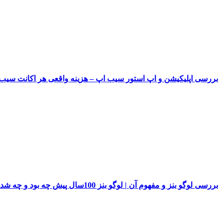
بررسی اپلیکیشن و اپ استور سیب اپ – هزینه واقعی هر اکانت سی
بررسی لوگو بنز و مفهوم آن | لوگو بنز 100سال پیش چه بود و چه شد!