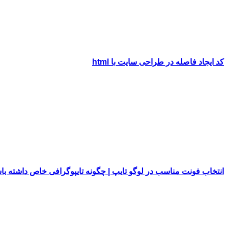
کد ایجاد فاصله در طراحی سایت با html
انتخاب فونت مناسب در لوگو تایپ | چگونه تایپوگرافی خاص داشته با