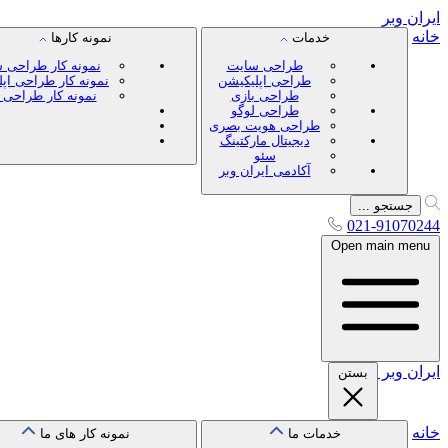
ایران
وبر
خانه
خدمات
نمونه کارها
طراحی سایت
نمونه کار طراحی 
طراحی اپلیکیشن
نمونه کار طراحی اپ
طراحی بازی
نمونه کار طراحی 
طراحی لوگو
طراحی هویت بصری
دیجیتال مارکتینگ
سئو
آکادمی ایران وبر
جستجو ...
021-91070244
Open main menu
ایران
وبر
بستن
خانه
خدمات ما
نمونه کار های ما