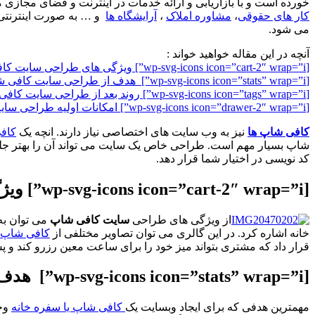
خورده است و با بازاریابی و ارائه خدمات در اینترنت و فضای مجازی م
کار های حقوقی
،
مشاوره املاک
،
آرایشگاه ها
و … به صورت اینترنتی 
می شود.
آنچه در این مقاله خواهید خواند :
[wp-svg-icons icon=”cart-2″ wrap=”i”] ویژگی های طراحی سایت کافی شاپ و سفره خانه
[wp-svg-icons icon=”stats” wrap=”i”] هدف از طراحی سایت کافی شاپ و سفره خانه چیست ؟
[wp-svg-icons icon=”tags” wrap=”i”] روند بعد از طراحی سایت کافی شاپ و سفره خانه تا بازده چیست؟
[wp-svg-icons icon=”drawer-2″ wrap=”i”] امکانات اولیه طراحی سایت کافی شاپ و سفره خانه در یک نگاه
کافی شاپ ها
نیز به وب سایت های اختصاصی نیاز دارند. انچه یک
کاف
شاپ بسیار مهم است. طراحی خاص یک سایت می تواند آن را بهتر جلوه د
کد نویسی در اختیار شما قرار دهد.
[wp-svg-icons icon=”cart-2″ wrap=”i”] ویژگی های طراحی سایت کافی شاپ و سفره خانه
از ویژگی های طراحی
سایت کافی شاپ
می توان به
خانه اشاره کرد. در این گالری می توان تصاویر مختلفی از
کافی شاپ
قرار داد که مشتری بتواند میز خود را برای ساعت معین رزرو کند و پس
[wp-svg-icons icon=”stats” wrap=”i”] هدف از طراحی سایت کافی شاپ و سفره خانه چیست ؟
مهمترین هدفی که برای ایجاد وبسایت یک
کافی شاپ یا سفره خانه
وجو