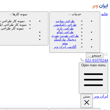
خانه
خدمات
نمونه کارها
طراحی سایت
نمونه کار طراحی 
طراحی اپلیکیشن
نمونه کار طراحی اپ
طراحی بازی
نمونه کار طراحی 
طراحی لوگو
طراحی هویت بصری
دیجیتال مارکتینگ
سئو
آکادمی ایران وبر
جستجو ...
021-91070244
Open main menu
ایران
وبر
بستن