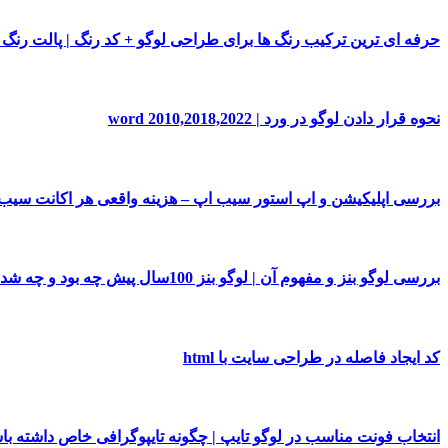
حرفه ای ترین ترکیب رنگ ها برای طراحی لوگو + کد رنگ | پالت رنگ
نحوه قرار دادن لوگو در ورد | word 2010,2018,2022
بررسی اپلیکیشن و اپ استور سیب اپ – هزینه واقعی هر اکانت سی
بررسی لوگو بنز و مفهوم آن | لوگو بنز 100سال پیش چه بود و چه شد!
کد ایجاد فاصله در طراحی سایت با html
انتخاب فونت مناسب در لوگو تایپ | چگونه تایپوگرافی خاص داشته با