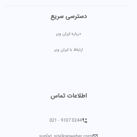
دسترسی سریع
درباره ایران وبر
ارتباط با ایران وبر
اطلاعات تماس
021 - 9107 0244
sup[atـsite]iranweber.com