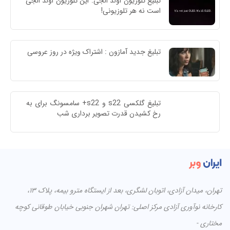
تبلیغ تلوزیون اولد الجی: این تلوزیون اولد الجی 
است نه هر تلوزیونی!
تبلیغ جدید آمازون : اشتراک ویژه در روز عروسی
تبلیغ گلکسی s22 و s22+ سامسونگ برای به 
رخ کشیدن قدرت تصویر برداری شب
تهران، میدان آزادی، اتوبان لشگری، بعد از ایستگاه مترو بیمه، پلاک ۱۳،
کارخانه نوآوری آزادی مرکز اصلی: تهران شهران جنوبی خیابان طوقانی کوچه
مختاری -