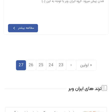
شدن پیش میرود. گروه ایران وبر با توجه به این […]
مطالعه بیشتر
« اولين
‹
23
24
25
26
27
ترند های ایران وبر